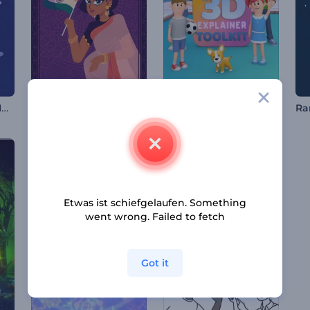
Animationen zum Mawlid al-Nabi
Indiens Unabhängigkeitstag Animationen
3D-Erklärvideo Toolkit
Etwas ist schiefgelaufen. Something
went wrong. Failed to fetch
Got it