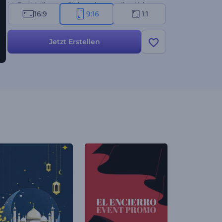
ist. Das ist alles, was Sie brauchen, um Ihre Lieben
16:9
9:16
1:1
an Heiligabend oder Silvester zu überraschen.
Probieren Sie es jetzt aus!
Jetzt Erstellen