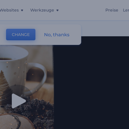
Websites
Werkzeuge
Preise
Le
No, thanks
CHANGE