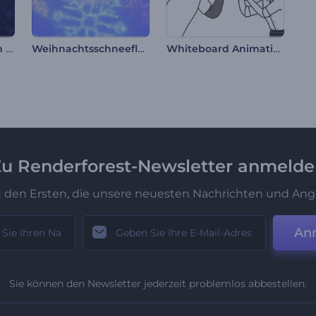
Halloween Alptraum Opener
Weihnachtsschneeflocken Intro
Whiteboard Animationstoolkit
u Renderforest-Newsletter anmeld
u den Ersten, die unsere neuesten Nachrichten und Ang
An
Sie können den Newsletter jederzeit problemlos abbestellen.