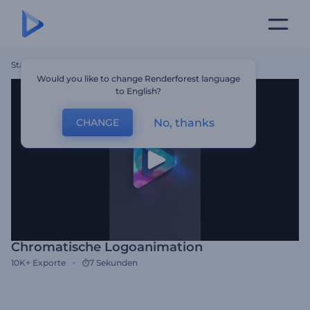
Startseite
Vorlagen
Chromatische Logoanimation
Would you like to change Renderforest language
to English?
No, thanks
CHANGE
Chromatische Logoanimation
10K+
Exporte
7 Sekunden