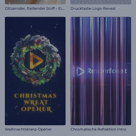
G
litzernder, fließender Stoff – Einleitung
Drucktaste-Logo-Reveal
Weihnachtskranz-Opener
Chromatische Refraktion Intro