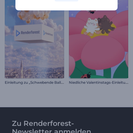
E
inleitung zu „Schwebende Ballons“
N
iedliche Valentinstags-Einleitung
Zu Renderforest-
Newsletter anmelden