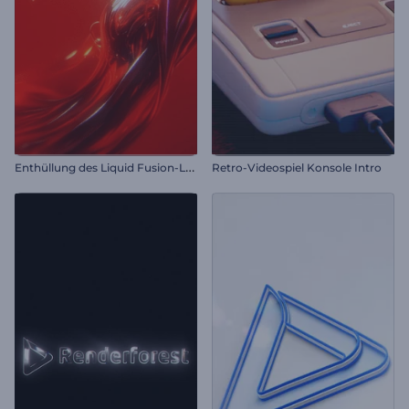
E
nthüllung des Liquid Fusion-Logos
Retro-Videospiel Konsole Intro