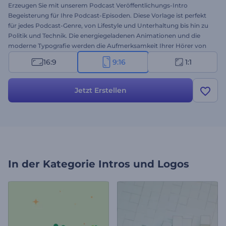
Erzeugen Sie mit unserem Podcast Veröffentlichungs-Intro
Begeisterung für Ihre Podcast-Episoden. Diese Vorlage ist perfekt
für jedes Podcast-Genre, von Lifestyle und Unterhaltung bis hin zu
Politik und Technik. Die energiegeladenen Animationen und die
moderne Typografie werden die Aufmerksamkeit Ihrer Hörer von
Anfang an auf sich ziehen. Die Anpassung ist eine Sache von
16:9
9:16
1:1
Minuten: Sie müssen nur noch die Szenen mit Ihren Bildern, Videos,
Texten und Hintergrundmusik personalisieren. Erstellen Sie jetzt
und beginnen Sie jede Folge mit einem professionellen Intro!
Jetzt Erstellen
In der Kategorie
Intros und Logos