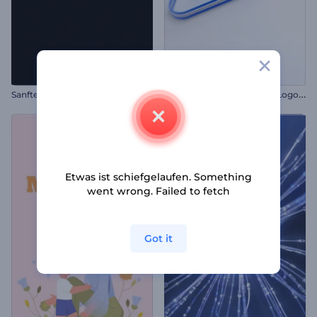
S
auberes, mehrschichtige Logo-Reveal
Sanftes Licht Logo Reveal
Etwas ist schiefgelaufen. Something
went wrong. Failed to fetch
Got it