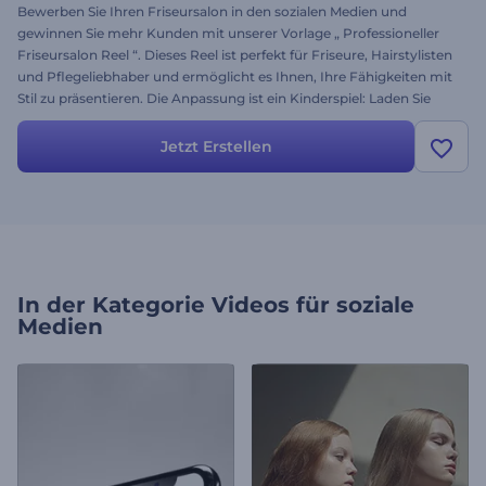
Bewerben Sie Ihren Friseursalon in den sozialen Medien und
gewinnen Sie mehr Kunden mit unserer Vorlage „ Professioneller
Friseursalon Reel “. Dieses Reel ist perfekt für Friseure, Hairstylisten
und Pflegeliebhaber und ermöglicht es Ihnen, Ihre Fähigkeiten mit
Stil zu präsentieren. Die Anpassung ist ein Kinderspiel: Laden Sie
Ihre Bilder und Videos hoch und wählen Sie einen dynamischen
Musiktitel, um Ihre Zielgruppe zu beeindrucken. Erstellen Sie jetzt
Jetzt Erstellen
und lassen Sie Ihre Arbeit für sich selbst sprechen!
In der Kategorie
Videos für soziale
Medien