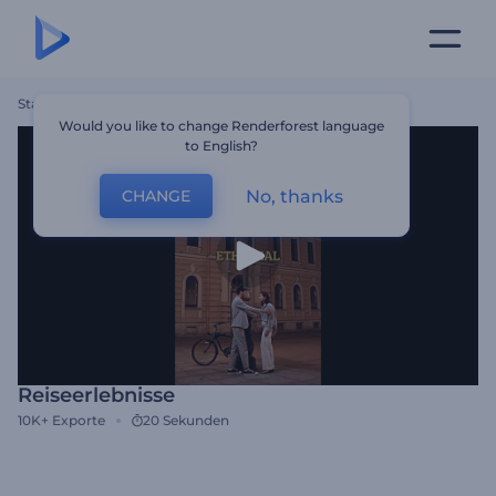
Startseite
Vorlagen
Reiseerlebnisse
Would you like to change Renderforest language
to English?
No, thanks
CHANGE
Reiseerlebnisse
10K+
Exporte
20 Sekunden