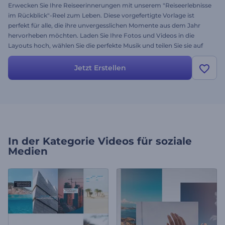
Erwecken Sie Ihre Reiseerinnerungen mit unserem "Reiseerlebnisse
im Rückblick"-Reel zum Leben. Diese vorgefertigte Vorlage ist
perfekt für alle, die ihre unvergesslichen Momente aus dem Jahr
hervorheben möchten. Laden Sie Ihre Fotos und Videos in die
Layouts hoch, wählen Sie die perfekte Musik und teilen Sie sie auf
Ihren sozialen Plattformen, um Ihr Publikum zu begeistern und zu
vergrößern. Erstellen Sie jetzt, und lassen Sie Ihre Follower an Ihrer
Jetzt Erstellen
Reise ins Jahr 2024 teilhaben!
In der Kategorie
Videos für soziale
Medien