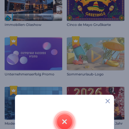
Immobilien-Diashow
Cinco de Mayo Grußkarte
Unternehmenserfolg Promo
Sommerurlaub-Logo
Moderner Veranstaltungsopener
Willkommen Frohes Neues Jahr