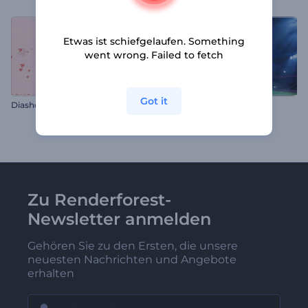
Etwas ist schiefgelaufen. Something
went wrong. Failed to fetch
Got it
Diashow zum Valentinstag
Fußballspiel Intro
Zu Renderforest-
Newsletter anmelden
Gehören Sie zu den Ersten, die unsere
neuesten Nachrichten und Angebote
erhalten