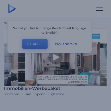
Startseite
Vorlagen
Immobilien-Werbepaket
Would you like to change Renderforest language
to English?
No, thanks
CHANGE
Immobilien-Werbepaket
30
Szenen
34K+
Exporte
Flexibel