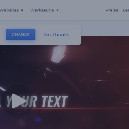
Websites
Werkzeuge
Preise
Le
No, thanks
CHANGE