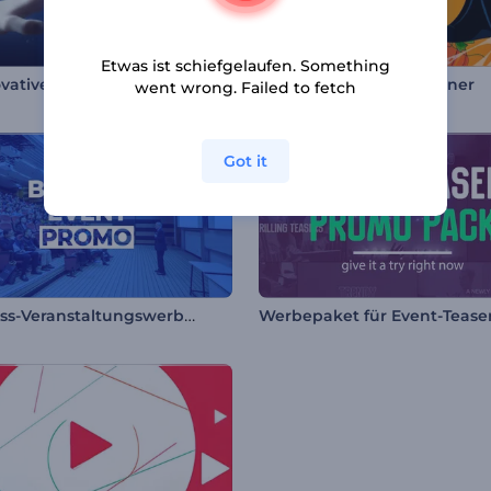
Etwas ist schiefgelaufen. Something
ovativer Opener
Ghostly Halloween Opener
went wrong. Failed to fetch
Got it
Business-Veranstaltungswerbung
Werbepaket für Event-Tease