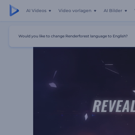
AI Videos
Video vorlagen
AI Bilder
Startseite
Vorlagen
Titel Als Zersplitterte Scherbe
Would you like to change Renderforest language to English?