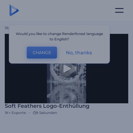
Startseite
Vorlagen
Soft Feathers Logo-Enthüllung
Would you like to change Renderforest language
to English?
No, thanks
CHANGE
Soft Feathers Logo-Enthüllung
1K+
Exporte
8 Sekunden