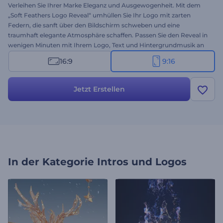
Verleihen Sie Ihrer Marke Eleganz und Ausgewogenheit. Mit dem
„Soft Feathers Logo Reveal“ umhüllen Sie Ihr Logo mit zarten
Federn, die sanft über den Bildschirm schweben und eine
traumhaft elegante Atmosphäre schaffen. Passen Sie den Reveal in
wenigen Minuten mit Ihrem Logo, Text und Hintergrundmusik an
die Stimmung Ihrer Marke an. Ideal für Modemarken, Boutiquen,
16:9
9:16
Kosmetikstudios und andere künstlerische Präsentationen.
Erstellen Sie jetzt Ihren Reveal und präsentieren Sie Ihre Marke mit
Eleganz!
Jetzt Erstellen
In der Kategorie
Intros und Logos