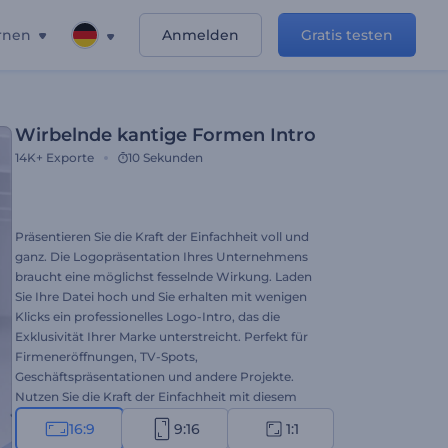
rnen
Anmelden
Gratis testen
Wirbelnde kantige Formen Intro
14K+
Exporte
10 Sekunden
Präsentieren Sie die Kraft der Einfachheit voll und
ganz. Die Logopräsentation Ihres Unternehmens
braucht eine möglichst fesselnde Wirkung. Laden
Sie Ihre Datei hoch und Sie erhalten mit wenigen
Klicks ein professionelles Logo-Intro, das die
Exklusivität Ihrer Marke unterstreicht. Perfekt für
Firmeneröffnungen, TV-Spots,
Geschäftspräsentationen und andere Projekte.
Nutzen Sie die Kraft der Einfachheit mit diesem
Swirling Edgy Shapes Intro. Probieren Sie es jetzt
16:9
9:16
1:1
aus!