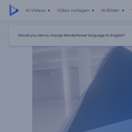
AI Videos
Video vorlagen
AI Bilder
Startseite
Vorlagen
Wirbelnde Kantige Formen Intro
Would you like to change Renderforest language to English?