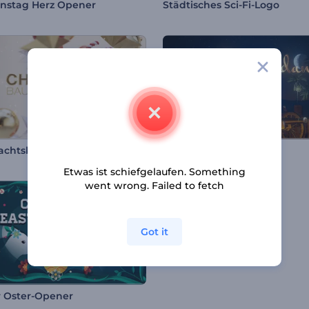
instag Herz Opener
Städtisches Sci-Fi-Logo
achtskugel-Opener
Ramadan Intro
Etwas ist schiefgelaufen. Something
went wrong. Failed to fetch
Got it
 Oster-Opener