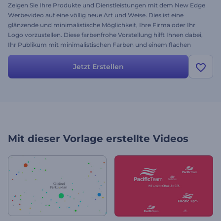
Zeigen Sie Ihre Produkte und Dienstleistungen mit dem New Edge
Werbevideo auf eine völlig neue Art und Weise. Dies ist eine
glänzende und minimalistische Möglichkeit, Ihre Firma oder Ihr
Logo vorzustellen. Diese farbenfrohe Vorstellung hilft Ihnen dabei,
Ihr Publikum mit minimalistischen Farben und einem flachen
Design zu faszinieren. Erstellen Sie Ihren eigenen animierten
kommerziellen, inspirierenden Explainer oder ein Vorstellungsvideo
Jetzt Erstellen
für Ihre Firma in wenigen Minuten.
Mit dieser Vorlage erstellte Videos