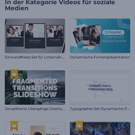
In der Kategorie
Videos für soziale
Medien
E
inwandfreies Set für Unternehmen
Dynamische Firmenpräsentation
Z
ersplitterte Übergänge Diashow
T
ypographie-Set Dynamische Pixel