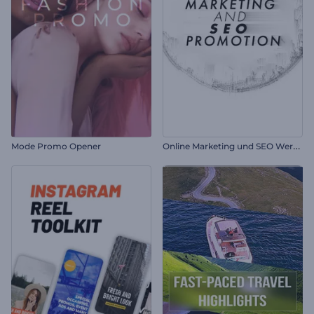
O
nline Marketing und SEO Werbung
Mode Promo Opener