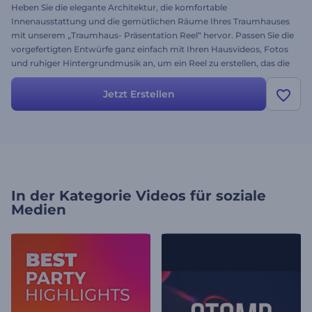
Heben Sie die elegante Architektur, die komfortable
Innenausstattung und die gemütlichen Räume Ihres Traumhauses
mit unserem „Traumhaus- Präsentation Reel“ hervor. Passen Sie die
vorgefertigten Entwürfe ganz einfach mit Ihren Hausvideos, Fotos
und ruhiger Hintergrundmusik an, um ein Reel zu erstellen, das die
Aufmerksamkeit auf sich zieht. Diese Vorlage eignet sich perfekt für
Immobilienwerbung, Hausbesichtigungen oder persönliche
Jetzt Erstellen
Highlights und wirbt für Ihre Immobilie wie nie zuvor. Erstellen Sie
sie jetzt und teilen Sie sie auf all Ihren sozialen Konten!
In der Kategorie
Videos für soziale
Medien