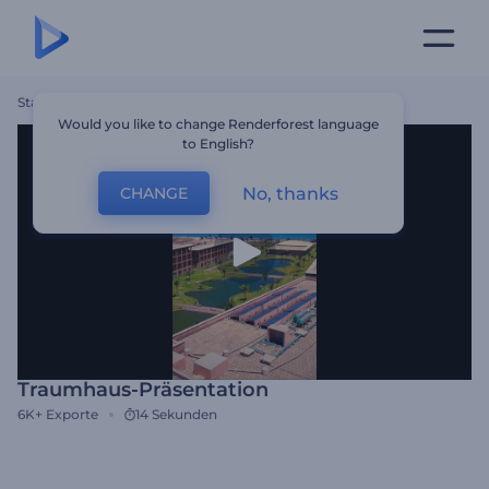
Startseite
Vorlagen
Traumhaus-Präsentation
Would you like to change Renderforest language
to English?
No, thanks
CHANGE
Traumhaus-Präsentation
6K+
Exporte
14 Sekunden