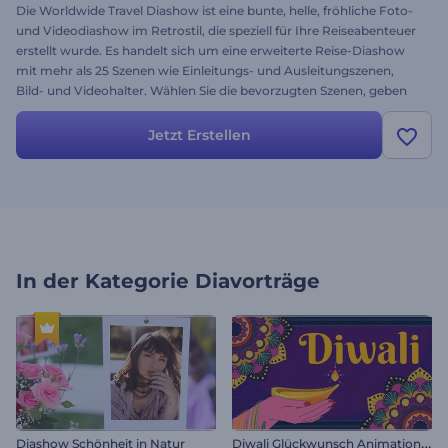
Die Worldwide Travel Diashow ist eine bunte, helle, fröhliche Foto-
und Videodiashow im Retrostil, die speziell für Ihre Reiseabenteuer
erstellt wurde. Es handelt sich um eine erweiterte Reise-Diashow
mit mehr als 25 Szenen wie Einleitungs- und Ausleitungszenen,
Bild- und Videohalter. Wählen Sie die bevorzugten Szenen, geben
Sie Ihre Texte ein und Renderforest wird Ihre Videos und Fotos zu
tollen, unvergesslichen Filmen machen, die Sie gerne immer und
Jetzt Erstellen
immer wieder anschauen möchten. Testen Sie die Vorlage noch
heute! Sie ist kostenlos.
In der Kategorie
Diavorträge
D
iwali Glückwunsch Animationen
Diashow Schönheit in Natur