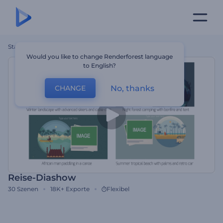
Startseite
Vorlagen
Reise-Diashow
Would you like to change Renderforest language
to English?
No, thanks
CHANGE
Reise-Diashow
30
Szenen
18K+
Exporte
Flexibel