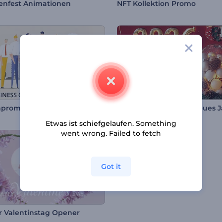
enfest Animationen
NFT Kollektion Promo
promotion mit Figuren
Etwas ist schiefgelaufen. Something
went wrong. Failed to fetch
Got it
er Valentinstag Opener