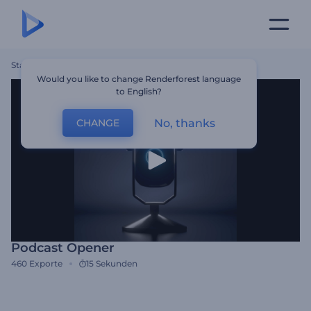
Startseite
Vorlagen
Podcast Opener
Would you like to change Renderforest language
to English?
No, thanks
CHANGE
Podcast Opener
460
Exporte
15 Sekunden