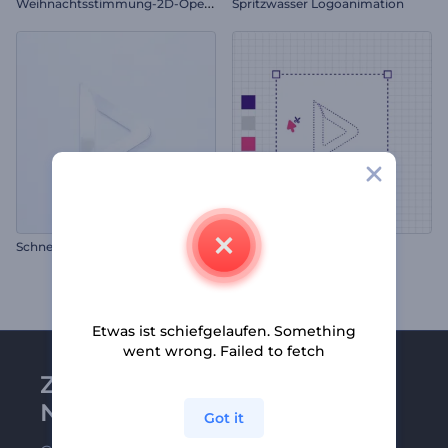
W
eihnachtsstimmung-2D-Opener
Spritzwasser Logoanimation
Schnelles Business-Intro
Designer-Logo-Reveal
Etwas ist schiefgelaufen. Something
went wrong. Failed to fetch
Zu Renderforest-
Newsletter anmelden
Got it