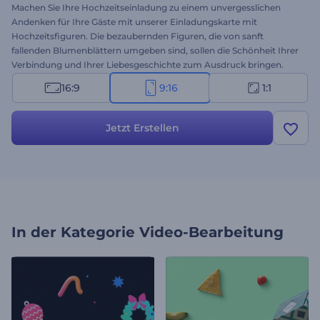
Machen Sie Ihre Hochzeitseinladung zu einem unvergesslichen
Andenken für Ihre Gäste mit unserer Einladungskarte mit
Hochzeitsfiguren. Die bezaubernden Figuren, die von sanft
fallenden Blumenblättern umgeben sind, sollen die Schönheit Ihrer
Verbindung und Ihrer Liebesgeschichte zum Ausdruck bringen.
Gestalten Sie jede Szene mit Ihren Namen, dem Hochzeitsdatum
16:9
9:16
1:1
und den Details zum Veranstaltungsort und schaffen Sie so eine
persönliche Einladung, die Ihren einzigartigen Stil widerspiegelt.
Wählen Sie außerdem die perfekte romantische Hintergrundmusik,
Jetzt Erstellen
um die Stimmung zu untermalen und Ihrem Einladungsvideo
einen Hauch von Romantik zu verleihen. Holen Sie sich jetzt die
Kiste und machen Sie Ihre Hochzeitsankündigung zu einem
Kunstwerk!
In der Kategorie
Video-Bearbeitung