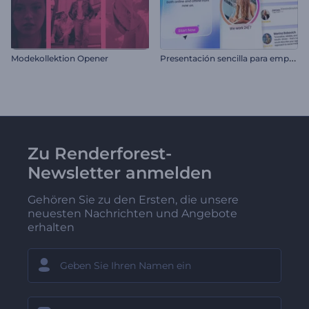
P
resentación sencilla para empresas
Modekollektion Opener
Zu Renderforest-
Newsletter anmelden
Gehören Sie zu den Ersten, die unsere
neuesten Nachrichten und Angebote
erhalten