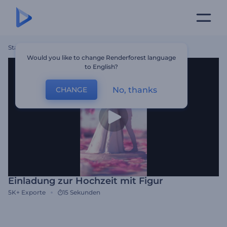
Startseite
Vorlagen
Einladung Zur Hochzeit Mit Figur
Would you like to change Renderforest language
to English?
No, thanks
CHANGE
Einladung zur Hochzeit mit Figur
5K+
Exporte
15 Sekunden