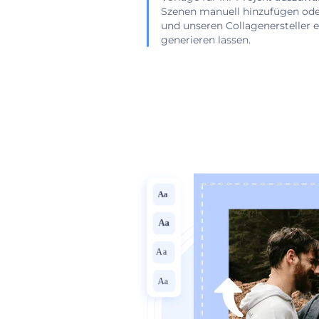
Szenen manuell hinzufügen ode
und unseren Collagenersteller e
generieren lassen.