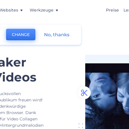
Websites
Werkzeuge
Preise
Le
No, thanks
CHANGE
aker
Videos
rucksvollen
publikum freuen wird!
 denkwürdige
hrem Browser. Dank
für Video Collagen
d Hintergrundmelodien