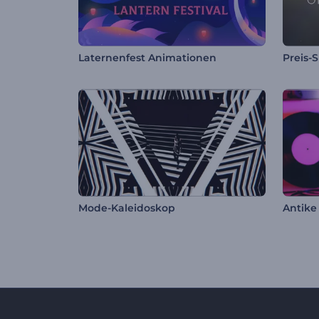
Laternenfest Animationen
Preis-
Mode-Kaleidoskop
Antike