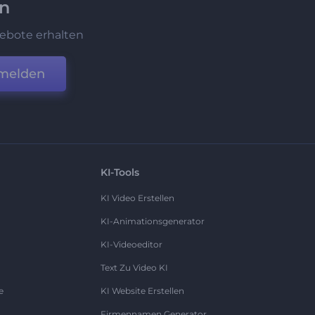
en
ebote erhalten
melden
KI-Tools
KI Video Erstellen
KI-Animationsgenerator
KI-Videoeditor
Text Zu Video KI
e
KI Website Erstellen
Firmennamen Generator