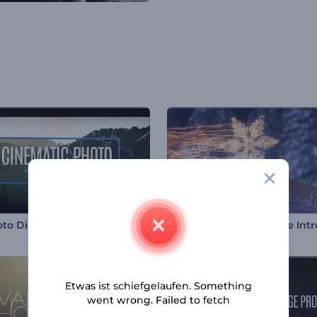
oto Diashow
Glitzernde Schneeflocke Intr
Etwas ist schiefgelaufen. Something
went wrong. Failed to fetch