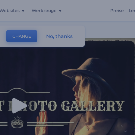
Websites
Werkzeuge
Preise
Le
No, thanks
CHANGE