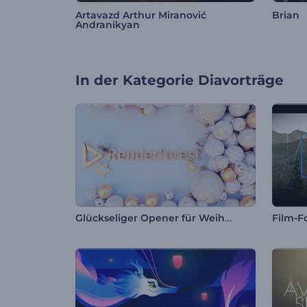
Artavazd Arthur Miranović
Brian
Andranikyan
In der Kategorie
Diavorträge
Glückseliger Opener für Weihnachten
Film-F