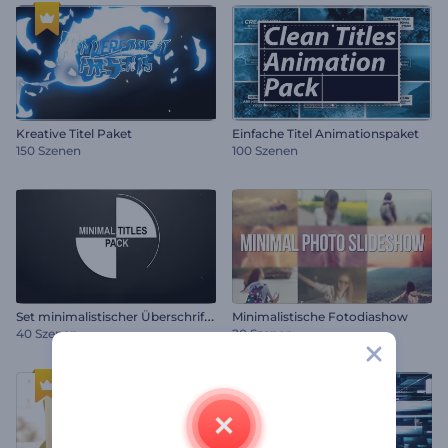
Kreative Titel Paket
Einfache Titel Animationspaket
150 Szenen
100 Szenen
S
et minimalistischer Überschriften
Minimalistische Fotodiashow
40 Szenen
20 Szenen