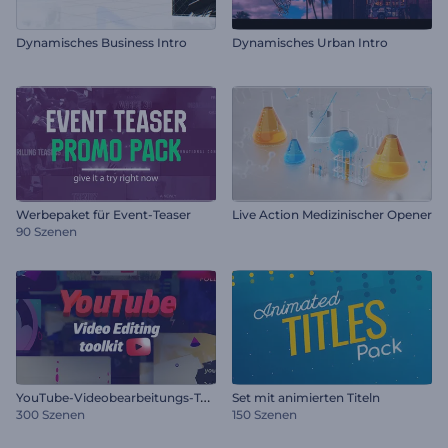
Dynamisches Business Intro
Dynamisches Urban Intro
Werbepaket für Event-Teaser
Live Action Medizinischer Opener
90 Szenen
Y
ouTube-Videobearbeitungs-Toolkit
Set mit animierten Titeln
300 Szenen
150 Szenen