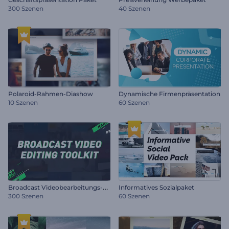
300 Szenen
40 Szenen
Polaroid-Rahmen-Diashow
Dynamische Firmenpräsentation
10 Szenen
60 Szenen
B
roadcast Videobearbeitungs-Toolkit
Informatives Sozialpaket
300 Szenen
60 Szenen