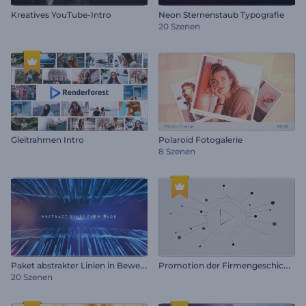
Kreatives YouTube-Intro
Neon Sternenstaub Typografie
20 Szenen
Gleitrahmen Intro
Polaroid Fotogalerie
8 Szenen
P
aket abstrakter Linien in Bewegung
P
romotion der Firmengeschichte
20 Szenen