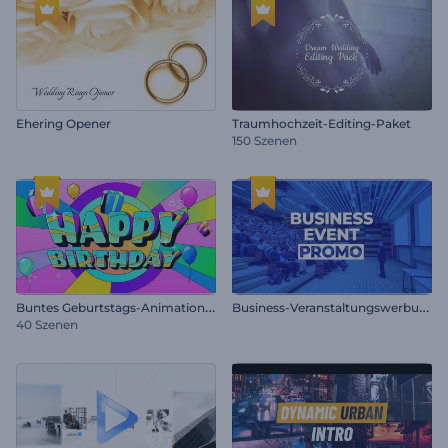
Ehering Opener
Traumhochzeit-Editing-Paket
150 Szenen
B
untes Geburtstags-Animationspaket
B
usiness-Veranstaltungswerbung
40 Szenen