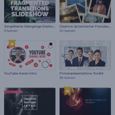
Z
ersplitterte Übergänge Diashow
D
iashow dynamischer Fotoübergänge
9 Szenen
20 Szenen
YouTube-Kanal-Intro
Firmenpräsentations-Toolkit
90 Szenen