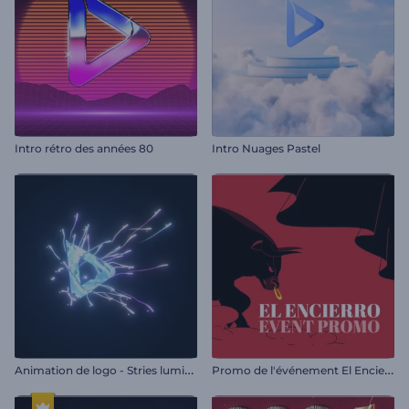
Intro rétro des années 80
Intro Nuages Pastel
A
nimation de logo - Stries lumineuses
P
romo de l'événement El Encierro