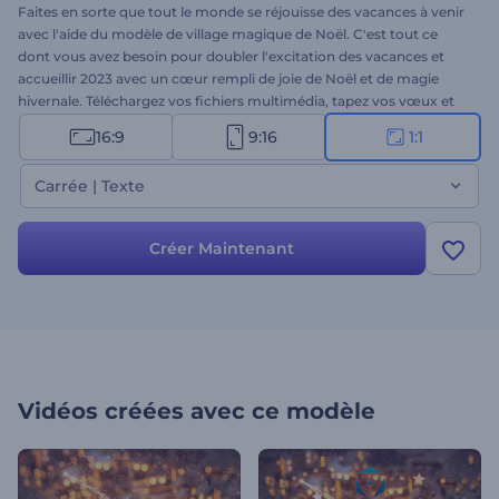
Faites en sorte que tout le monde se réjouisse des vacances à venir
avec l'aide du modèle de village magique de Noël. C'est tout ce
dont vous avez besoin pour doubler l'excitation des vacances et
accueillir 2023 avec un cœur rempli de joie de Noël et de magie
hivernale. Téléchargez vos fichiers multimédia, tapez vos vœux et
attendez quelques minutes pour obtenir votre animation vidéo
16:9
9:16
1:1
professionnelle. Parfaitement adapté aux intros de vacances, aux
salutations vidéo, aux invitations à dîner, aux publicités de Noël et à
Carrée | Texte
bien d'autres choses encore. Essayez-le maintenant !
Créer Maintenant
Vidéos créées avec ce modèle