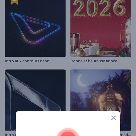
Intro aux contours néon
Bonne et heureuse année
I
ntro nuit scintillante de Ramadan
Intro cinématique sombre