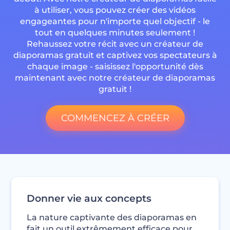
à utiliser, vous pouvez créer des vidéos
engageantes pour n'importe quel objectif - le
tout en quelques minutes seulement !
Rehaussez votre récit avec un créateur de
diaporamas gratuit et captivez vos spectateurs à
chaque image - saisissez l'opportunité dès
maintenant avec notre créateur de diaporamas
gratuit !
COMMENCEZ À CRÉER
Donner vie aux concepts
La nature captivante des diaporamas en
fait un outil extrêmement efficace pour