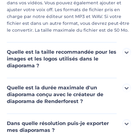
dans vos vidéos. Vous pouvez également ajouter et
ajuster votre voix off. Les formats de fichier pris en
charge par notre éditeur sont MP3 et WAV. Si votre
fichier est dans un autre format, vous devrez peut-être
le convertir. La taille maximale du fichier est de 50 Mo.
Quelle est la taille recommandée pour les
images et les logos utilisés dans le
diaporama ?
La taille d'image recommandée dépendra du modèle
que vous utilisez pour créer le diaporama. Pour les
Quelle est la durée maximale d'un
fichiers de logo, nous recommandons d'utiliser des
diaporama conçu avec le créateur de
fichiers PNG transparents avec des dimensions de
diaporama de Renderforest ?
1000x1000. Quant aux images, les fichiers JPG avec une
taille de 1920x1080 offriront la meilleure expérience
La durée des diaporamas que vous créez avec le
visuelle. Au cas où les photos ne seraient pas comme
créateur de diaporamas gratuit de Renderforest peut
Dans quelle résolution puis-je exporter
vous le souhaitez, notre créateur de vidéos de
varier de 3 minutes à 60 minutes. La durée autorisée
mes diaporamas ?
diaporamas offre un outil de recadrage directement
dépendra de votre plan d'abonnement. Vous pouvez
dans l'éditeur.