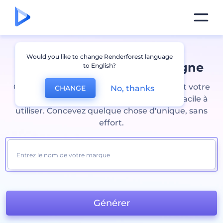
Would you like to change Renderforest language
Créer un logo
gratuit en ligne
to English?
Créez des logos personnalisés qui reflètent votre
No, thanks
CHANGE
marque grâce à notre créateur de logos facile à
utiliser. Concevez quelque chose d'unique, sans
effort.
Générer