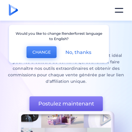
Would you like to change Renderforest language
Programme
to English?
Renderforest
Affilié
No, thanks
CHANGE
Le programme d'affiliation de Renderforest est idéal
pour les créateurs de contenu qui souhaitent faire
connaître nos outils extraordinaires et obtenir des
commissions pour chaque vente générée par leur lien
d'affiliation unique.
Postulez maintenant