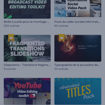
B
oîte à outils pour le montage de vidéos de diffusion
P
ack de vidéo sociale informative
300 scènes
60 scènes
D
iaporama - Transitions fragmentées
T
ypographie de la poussière des étoiles de néon
9 scènes
20 scènes