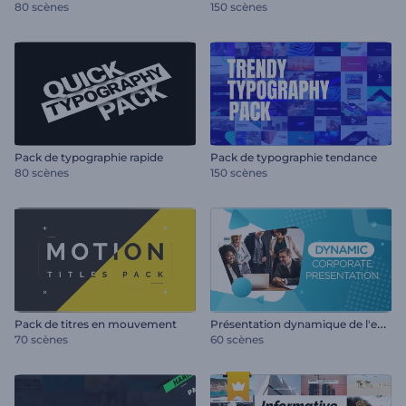
80 scènes
150 scènes
Pack de typographie rapide
Pack de typographie tendance
80 scènes
150 scènes
P
résentation dynamique de l'entreprise
Pack de titres en mouvement
70 scènes
60 scènes