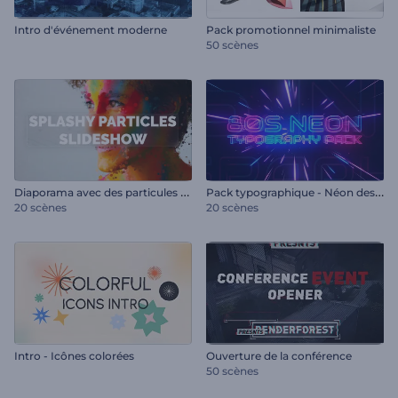
Intro d'événement moderne
Pack promotionnel minimaliste
50 scènes
D
iaporama avec des particules éclaboussantes
P
ack typographique - Néon des années 80
20 scènes
20 scènes
Intro - Icônes colorées
Ouverture de la conférence
50 scènes