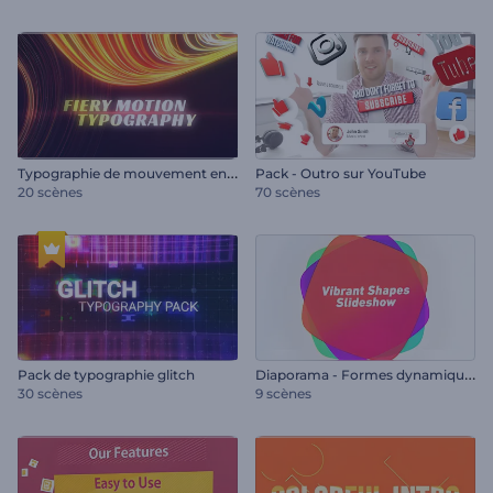
T
ypographie de mouvement en feu
Pack - Outro sur YouTube
20 scènes
70 scènes
D
iaporama - Formes dynamiques
Pack de typographie glitch
30 scènes
9 scènes