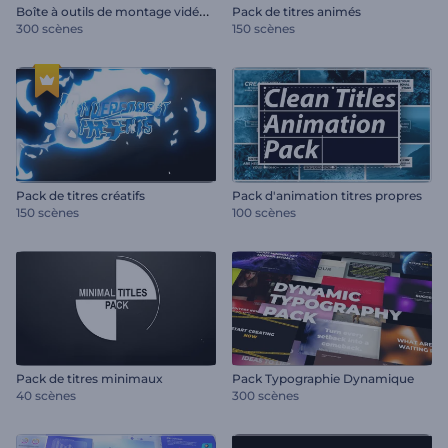
B
oîte à outils de montage vidéo YouTube
Pack de titres animés
300 scènes
150 scènes
Pack de titres créatifs
Pack d'animation titres propres
150 scènes
100 scènes
Pack de titres minimaux
Pack Typographie Dynamique
40 scènes
300 scènes