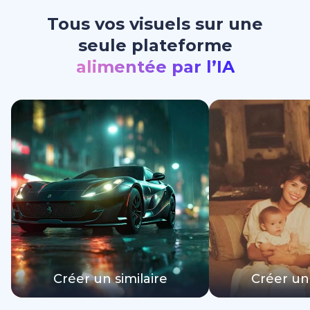
Tous vos visuels sur une
seule plateforme
alimentée par l’IA
Créer un similaire
Créer un 