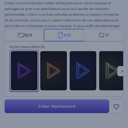
Créez une introduction vidéo attrayante pour votre marque et
partagez-la avec vos spectateurs pour leur parler de manière
personnelle. L'intro couches colorées présente un aspect moderne
et accrocheur, conçu pour capter l'attention de vos spectateurs et
les inciter à s'intéresser à votre marque. Il vous suffit de télécharger
votre logo, de taper le nom de votre marque ou de votre entreprise,
16:9
9:16
1:1
de rédiger votre slogan et d'attendre quelques minutes pour
obtenir une intro de haute qualité. Ce modèle vidéo exceptionnel
Styles disponibles
(6)
est destiné à vous aider à obtenir des résultats marketing de
premier ordre pour vos présentations d'entreprise, vos promotions
de marque, vos publicités commerciales, etc. Essayez-le dès
maintenant !
Créer Maintenant