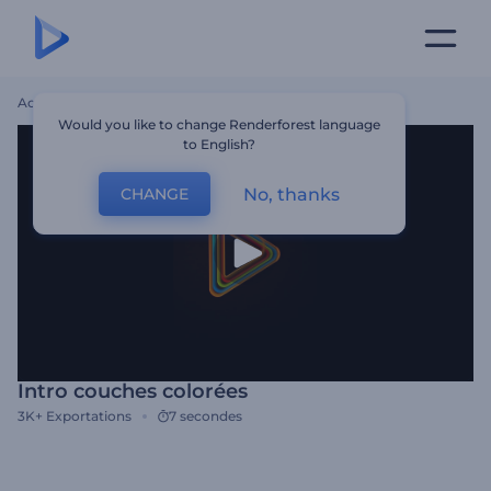
Accueil
Modèles
Intro Couches Colorées
Would you like to change Renderforest language
to English?
No, thanks
CHANGE
Intro couches colorées
3K+
Exportations
7 secondes