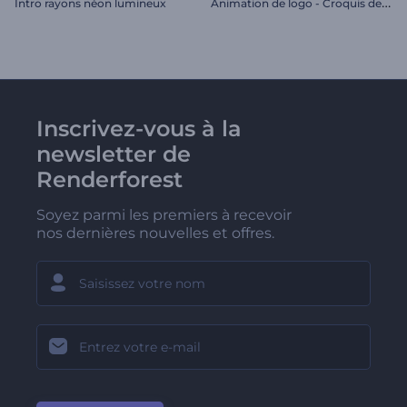
A
nimation de logo - Croquis de l'hexagone
Intro rayons néon lumineux
Inscrivez-vous à la
newsletter de
Renderforest
Soyez parmi les premiers à recevoir
nos dernières nouvelles et offres.