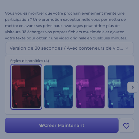
Vous voulez montrer que votre prochain événement mérite une
participation ? Une promotion exceptionnelle vous permettra de
mettre en avant ses principaux avantages pour attirer plus de
visiteurs. Téléchargez vos propres fichiers multimédia et ajoutez
votre texte pour obtenir une vidéo originale en quelques minutes.
Parfait pour les promotions d'événements d'affaires, les teasers de
Version de 30 secondes / Avec conteneurs de vidéo
conférences internationales, etc. Créez du buzz autour de votre
événement en utilisant la Promo d’un événement commercial
Styles disponibles
(4)
mondial. Ceci est la version avec des conteneurs de vidéo ! Essai
gratuit.
Créer Maintenant