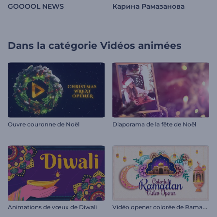
GOOOOL NEWS
Карина Рамазанова
Dans la catégorie
Vidéos animées
Ouvre couronne de Noël
Diaporama de la fête de Noël
V
idéo opener colorée de Ramadan
Animations de vœux de Diwali