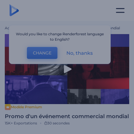
Accueil
Modèles
Promo D'un Événement Commercial Mondial
Would you like to change Renderforest language
to English?
No, thanks
CHANGE
Modèle Premium
Promo d'un événement commercial mondial
15K+
Exportations
30 secondes