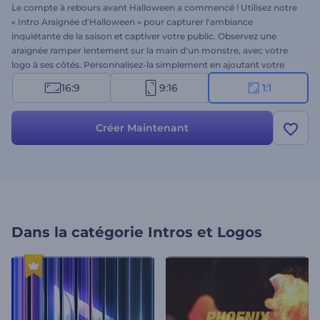
Le compte à rebours avant Halloween a commencé ! Utilisez notre
« Intro Araignée d'Halloween » pour capturer l'ambiance
inquiétante de la saison et captiver votre public. Observez une
araignée ramper lentement sur la main d'un monstre, avec votre
logo à ses côtés. Personnalisez-la simplement en ajoutant votre
logo, votre slogan et une musique de fond effrayante. Idéal pour les
16:9
9:16
1:1
invitations, les messages de vœux, les introductions effrayantes, les
promotions d'événements et autres projets thématiques
d'Halloween. Essayez-la dès maintenant !
Créer Maintenant
Dans la catégorie
Intros et Logos