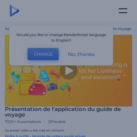
Accueil
Modèles
Présentation De L'application Du Guide De Voyage
Would you like to change Renderforest language
to English?
No, thanks
CHANGE
Présentation de l'application du guide de
voyage
722K+
Exportations
Flexible
Ce preset vidéo a été créé en utilisant
Boîte à outils - Monde de vidéos explicatives