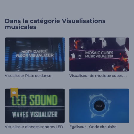
Dans la catégorie
Visualisations
musicales
V
isualiseur de musique cubes mosaïques
Visualiseur Piste de danse
Visualiseur d'ondes sonores LED
Égaliseur - Onde circulaire