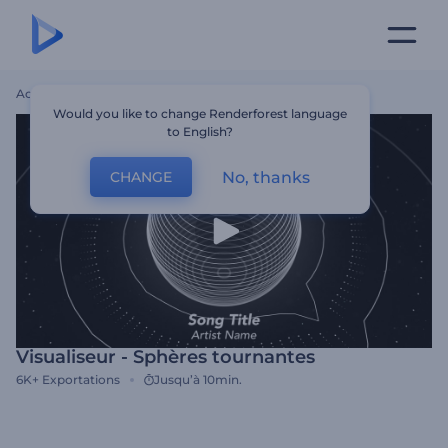
Accueil
Modèles
Visualiseur - Sphères Tournantes
Would you like to change Renderforest language
to English?
No, thanks
CHANGE
Visualiseur - Sphères tournantes
6K+
Exportations
Jusqu’à 10min.