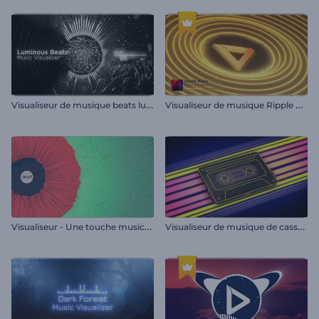
V
isualiseur de musique beats lumineux
V
isualiseur de musique Ripple Beats
V
isualiseur - Une touche musicale
V
isualiseur de musique de cassette rétro