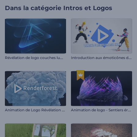
Dans la catégorie
Intros et Logos
R
évélation de logo couches lumineuses
I
ntroduction aux émoticônes dansantes de Fortnite
A
nimation de Logo Révélation Enfumée
A
nimation de logo - Sentiers éruptifs