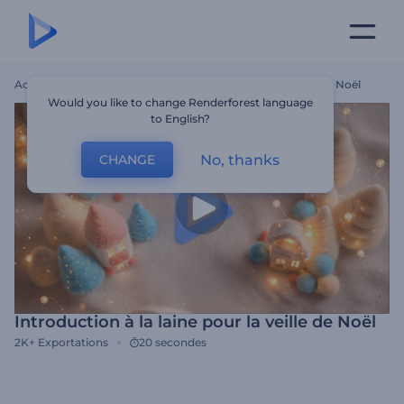
Accueil
Modèles
Introduction À La Laine Pour La Veille De Noël
Would you like to change Renderforest language
to English?
No, thanks
CHANGE
Introduction à la laine pour la veille de Noël
2K+
Exportations
20 secondes