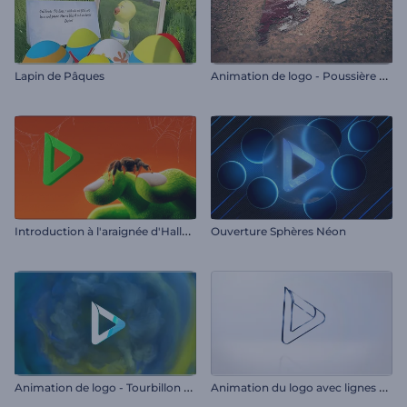
A
nimation de logo - Poussière dans le désert
Lapin de Pâques
I
ntroduction à l'araignée d'Halloween
Ouverture Sphères Néon
A
nimation de logo - Tourbillon de fumée
A
nimation du logo avec lignes claires