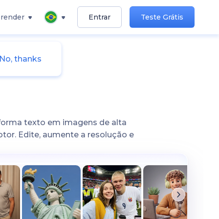
render
Entrar
Teste Grátis
No, thanks
sforma texto em imagens de alta
tor. Edite, aumente a resolução e
uploaded person standing next to 'Leonardo DiCaprio' both