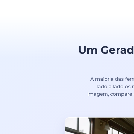
Um Gerado
A maioria das fer
lado a lado os
imagem, compare os