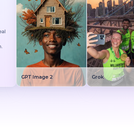
eal
.
GPT Image 2
Grok