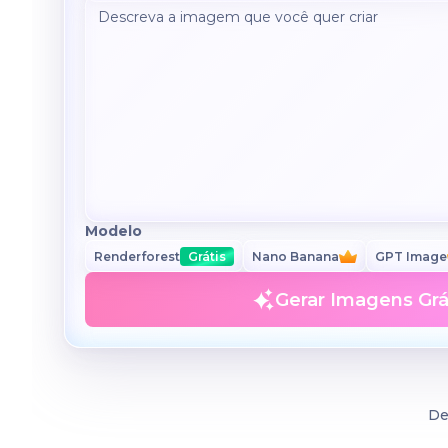
Modelo
Renderforest
Grátis
Nano Banana
GPT Image
Gerar Imagens Grá
De