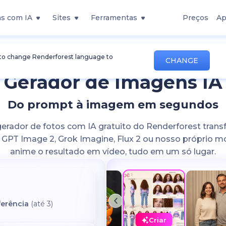
s com IA
Sites
Ferramentas
Preços
Ap
 to change Renderforest language to
CHANGE
Gerador de Imagens IA
Do prompt à imagem em segundos
 gerador de fotos com IA gratuito do Renderforest tran
PT Image 2, Grok Imagine, Flux 2 ou nosso próprio mo
Create a realistic photo of the 
anime o resultado em vídeo, tudo em um só lugar.
caught in a casual moment...
ferência
(até 3)
Criar