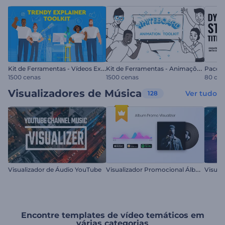
K
it de Ferramentas - Vídeos Explicativos Modernos
K
it de Ferramentas - Animações Whiteboard
1500 cenas
1500 cenas
80 cen
Visualizadores de Música
Ver tudo
128
V
isualizador Promocional Álbum
Visualizador de Áudio YouTube
Encontre templates de vídeo temáticos em
várias categorias