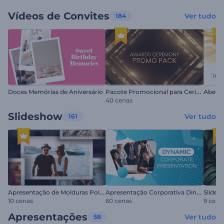
Vídeos de Convites
Ver tudo
184
P
acote Promocional para Cerimônia de Premiação
Doces Memórias de Aniversário
Abertu
40 cenas
Slideshow
Ver tudo
161
A
presentação de Molduras Polaroid
A
presentação Corporativa Dinâmica
10 cenas
60 cenas
9 cena
Apresentações
Ver tudo
58