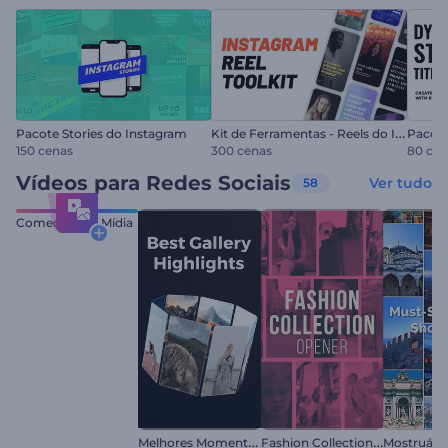
K
it de Ferramentas - Reels do Instagram
Pacote Stories do Instagram
150 cenas
300 cenas
80 cen
Vídeos para Redes Sociais
Ver tudo
58
Comece com Mídia
M
elhores Momentos da Galeria
F
ashion Collection Reel