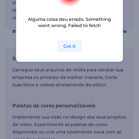
mídias, mesmo que você não tenha habilidades
técnicas ou experiência anterior em edição de
vídeos.
Alguma coisa deu errado. Something
went wrong. Failed to fetch
Impulsione sua narrativa com templates de
vídeo predefinidos
Got it
Suporte de imagem e vídeo
Carregue seus arquivos de mídia para retratar sua
empresa ou produto da melhor maneira. Corte
suas fotos e vídeos diretamente do editor.
Paletas de cores personalizáveis
Implemente sua visão no design dos seus projetos
de vídeo. Experimente as paletas de cores
disponíveis ou crie uma totalmente nova com as