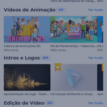
I
ntro do Sketchbook do Designer
Vídeos de Animação
Ver tudo
419
K
it de Ferramentas - Vídeos Explicativos 3D
Fábrica de Animações 3D
900 cenas
1900 cenas
1500 c
Intros e Logos
Ver tudo
859
A
presentação de Logo - Rastros de Glitter
Introdução Brilhante e Limpa
Edição de Vídeo
Ver tudo
323