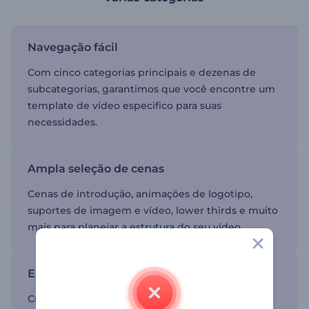
Navegação fácil
Com cinco categorias principais e dezenas de
subcategorias, garantimos que você encontre um
template de vídeo especifico para suas
necessidades.
Ampla seleção de cenas
Cenas de introdução, animações de logotipo,
suportes de imagem e vídeo, lower thirds e muito
mais para planejar a estrutura do seu vídeo.
Editor fácil de usar
Crie sem esforço arrastando e soltando suas