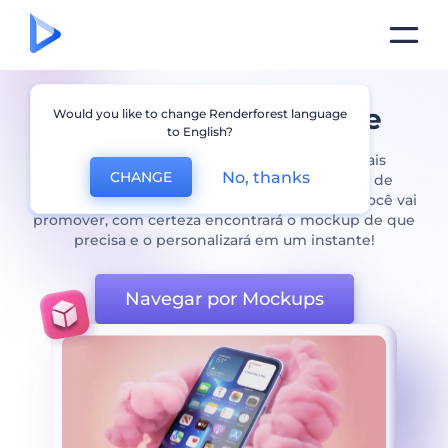
Mockup Gratis Online
Would you like to change Renderforest language
to English?
Tenha acesso aos modelos de mockups mais
No, thanks
CHANGE
fotorrealistas com a ajuda do nosso gerador de
mockups gratuito. Não importa qual produto você vai
promover, com certeza encontrará o mockup de que
precisa e o personalizará em um instante!
Navegar por Mockups