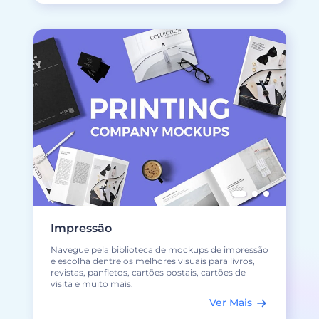
Impressão
Navegue pela biblioteca de mockups de impressão
e escolha dentre os melhores visuais para livros,
revistas, panfletos, cartões postais, cartões de
visita e muito mais.
Ver Mais