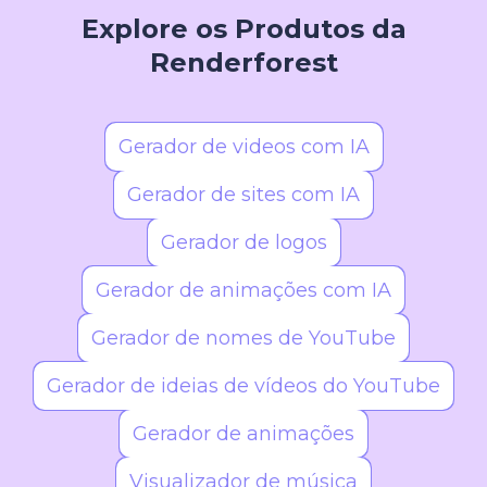
Glitch, Retrô, Pixel Art, Vetorial, Cubismo e
Explore os Produtos da
Geométrico — com novidades constantes.
Renderforest
Gerador de videos com IA
Gerador de sites com IA
Gerador de logos
Gerador de animações com IA
Gerador de nomes de YouTube
Gerador de ideias de vídeos do YouTube
Gerador de animações
Visualizador de música