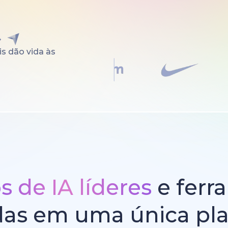
s dão vida às
 de IA líderes
e ferr
das em uma única pl