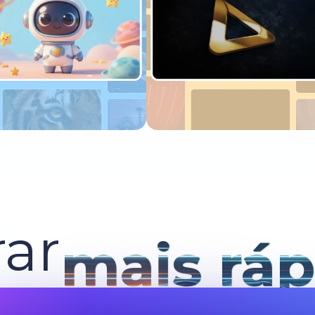
xperimente agora
Experimente agora
ar
mais ráp