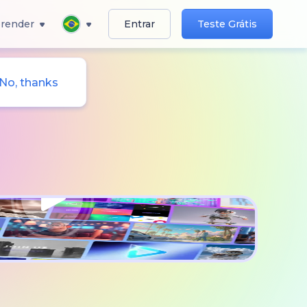
render
Entrar
Teste Grátis
No, thanks