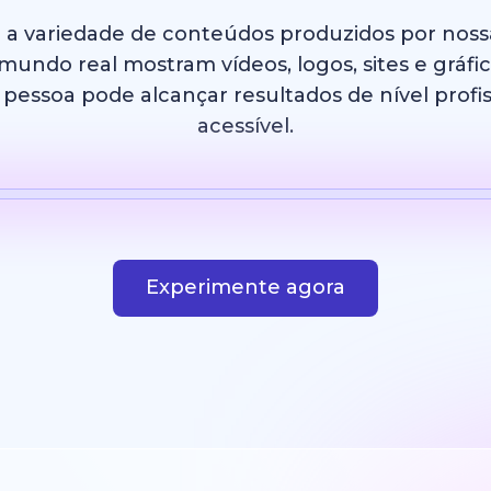
e a variedade de conteúdos produzidos por nos
undo real mostram vídeos, logos, sites e gráfi
essoa pode alcançar resultados de nível profis
acessível.
IA
Modelo
Imagem com IA
Site
Design
Experimente agora