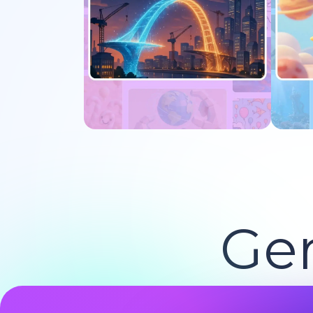
Experimente agora
E
Ger