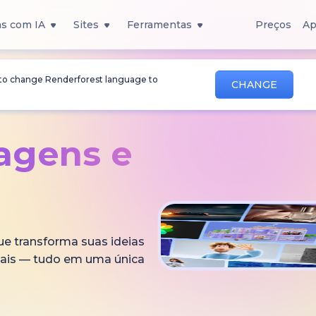
s com IA
Sites
Ferramentas
Preços
Ap
 to change Renderforest language to
CHANGE
magens
e
que transforma suas ideias
onais — tudo em uma única