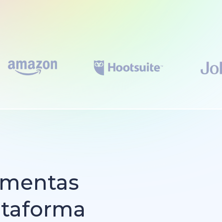
amentas
ataforma