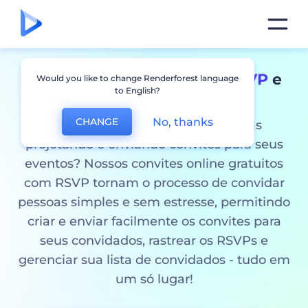
Crie convites online
com RSVP
e
Would you like to change Renderforest language
to English?
acompanhe as respostas
No, thanks
CHANGE
Você está cansado de passar horas
projetando e enviando convites para seus
eventos? Nossos convites online gratuitos
com RSVP tornam o processo de convidar
pessoas simples e sem estresse, permitindo
criar e enviar facilmente os convites para
seus convidados, rastrear os RSVPs e
gerenciar sua lista de convidados - tudo em
um só lugar!