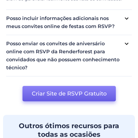
Posso incluir informações adicionais nos
meus convites online de festas com RSVP?
Sim, você pode! Os convites de festas online com RSVP
da Renderforest permitem incluir informações adicionais,
Posso enviar os convites de aniversário
como detalhes do evento, códigos de vestuário,
online com RSVP da Renderforest para
instruções e qualquer outra informação importante que
convidados que não possuem conhecimento
você queira que seus convidados saibam.
técnico?
Claro! Embora algumas pessoas possam preferir convites
tradicionais em papel, nossos convites de aniversário
online com RSVP foram desenvolvidos ​​para pessoas de
Criar Site de RSVP Gratuito
todas as idades e conhecimentos tecnológicos.
Outros ótimos recursos para
todas as ocasiões