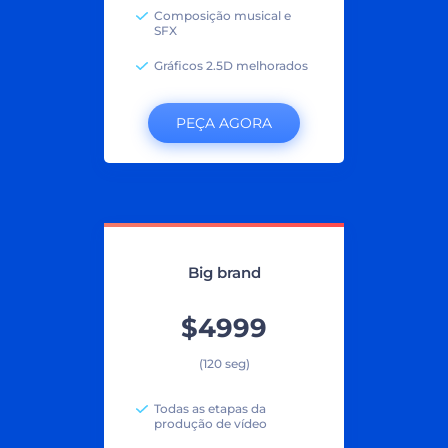
Composição musical e
SFX
Gráficos 2.5D melhorados
PEÇA AGORA
Big brand
$4999
(120 seg)
Todas as etapas da
produção de vídeo