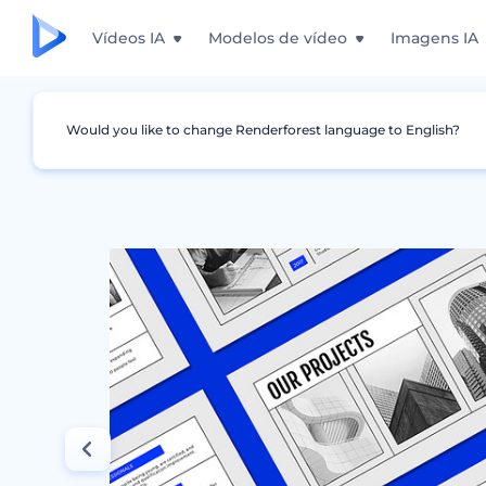
Vídeos IA
Modelos de vídeo
Imagens IA
Would you like to change Renderforest language to English?
Design Gráfico
Apresentações
Slides para