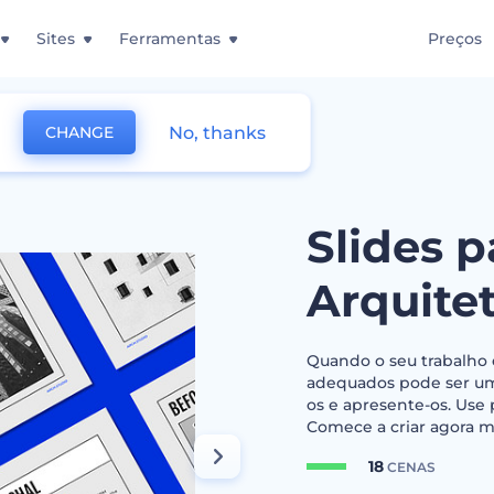
Sites
Ferramentas
Preços
No, thanks
CHANGE
 Portfólio de Arquitetura
Slides p
Arquite
Quando o seu trabalho e
adequados pode ser um 
os e apresente-os. Use 
Comece a criar agora 
18
CENAS