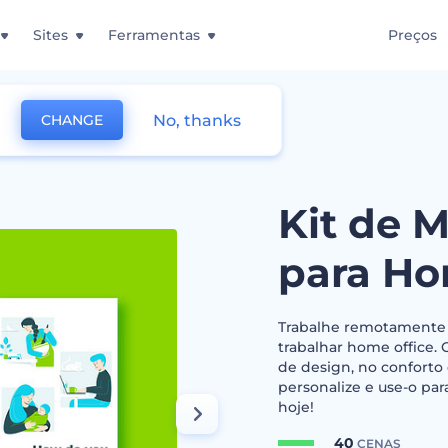
Sites
Ferramentas
Preços
No, thanks
CHANGE
 Materiais Visuais para Home Office
Kit de M
para Ho
Trabalhe remotamente 
trabalhar home office.
de design, no conforto 
personalize e use-o par
hoje!
40
CENAS