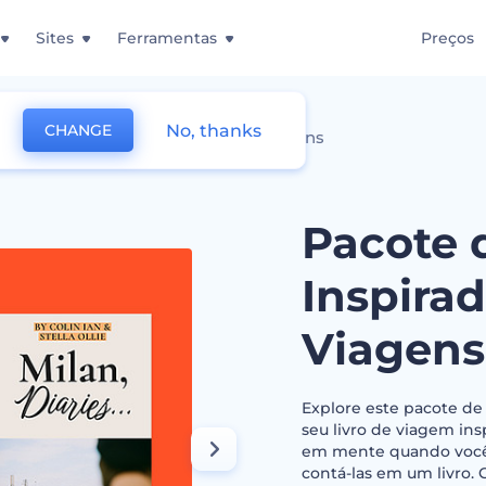
Sites
Ferramentas
Preços
No, thanks
CHANGE
Capas Inspiradoras de Livros de Viagens
Pacote 
Inspirad
Viagens
Explore este pacote de 
seu livro de viagem ins
em mente quando você 
contá-las em um livro.