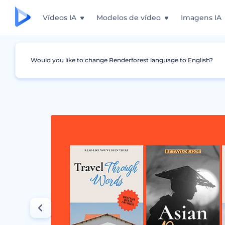
Vídeos IA
Modelos de vídeo
Imagens IA
Would you like to change Renderforest language to English?
Design Gráfico
Capas de Livro
Pacote de 