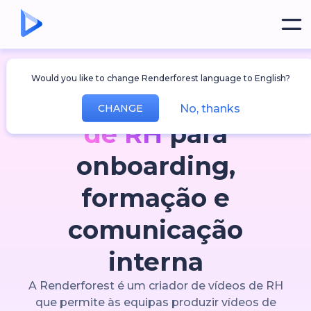
Conteúdos de RH que a sua equipa realmente
Would you like to change Renderforest language to English?
vê
O
criador de vídeos
No, thanks
CHANGE
de RH
para
onboarding,
formação e
comunicação
interna
A Renderforest é um criador de vídeos de RH
que permite às equipas produzir vídeos de