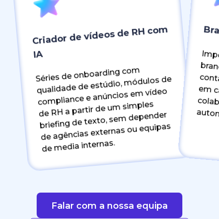
Criador de vídeos de RH com
Bra
IA
Imponha
contacto de
Séries de onboarding com
qualidade de estúdio, módulos de
compliance e anúncios em vídeo
de RH a partir de um simples
autom
briefing de texto, sem depender
de agências externas ou equipas
de media internas.
Falar com a nossa equipa