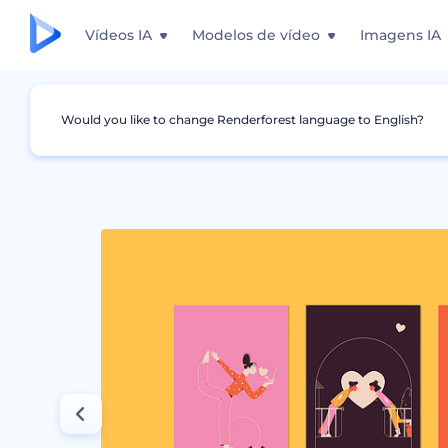
Vídeos IA
Modelos de vídeo
Imagens IA
Would you like to change Renderforest language to English?
Design Gráfico
Story do Instagram
Pacote