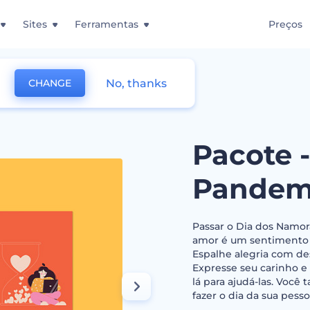
Sites
Ferramentas
Preços
No, thanks
CHANGE
 - Amor Durante a Pandemia
Pacote 
Pandem
Passar o Dia dos Namor
amor é um sentimento 
Espalhe alegria com d
Expresse seu carinho e
lá para ajudá-las. Vo
fazer o dia da sua pes