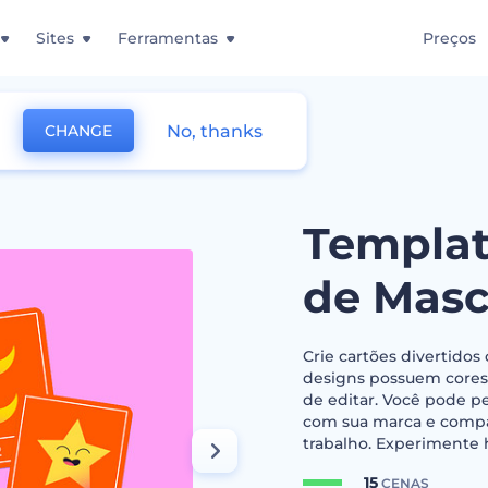
Sites
Ferramentas
Preços
No, thanks
CHANGE
lashcards de Mascotes
Templat
de Masc
Crie cartões divertidos
designs possuem cores b
de editar. Você pode pe
com sua marca e compar
trabalho. Experimente 
15
CENAS