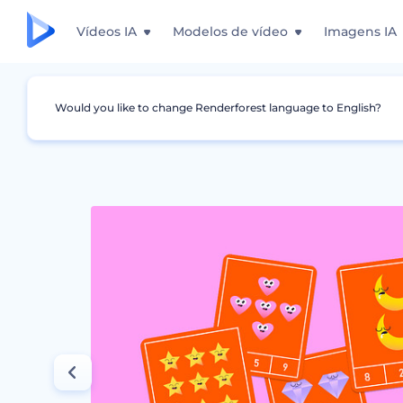
Vídeos IA
Modelos de vídeo
Imagens IA
Would you like to change Renderforest language to English?
Design Gráfico
Flashcard
Templates de F