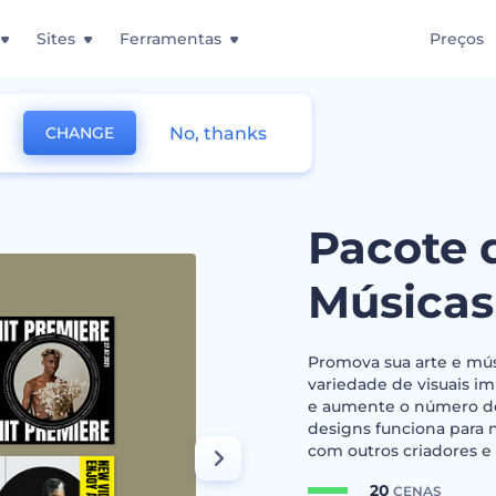
Sites
Ferramentas
Preços
No, thanks
CHANGE
 de Promoção de Músicas e Artistas
Pacote 
Músicas 
Promova sua arte e mús
variedade de visuais im
e aumente o número de
designs funciona para 
com outros criadores e
20
CENAS