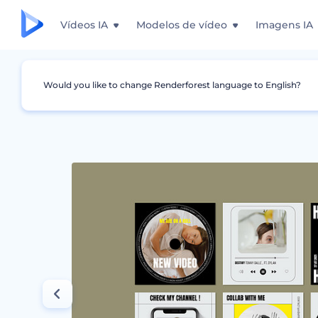
Vídeos IA
Modelos de vídeo
Imagens IA
Would you like to change Renderforest language to English?
Design Gráfico
Story do Instagram
Pacote