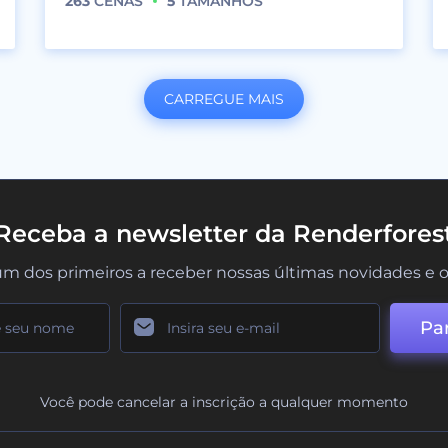
263
CENAS
5
TAMANHOS
CARREGUE MAIS
Receba a newsletter da Renderfores
um dos primeiros a receber nossas últimas novidades e o
Par
Você pode cancelar a inscrição a qualquer momento