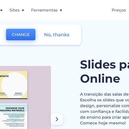
Sites
Ferramentas
Preços
No, thanks
CHANGE
a Guia de Aulas Online
Slides p
Online
A transição das salas de
Escolha os slides que 
design, personalize co
com confiança e facilid
de ensino para criar ap
Comece hoje mesmo!