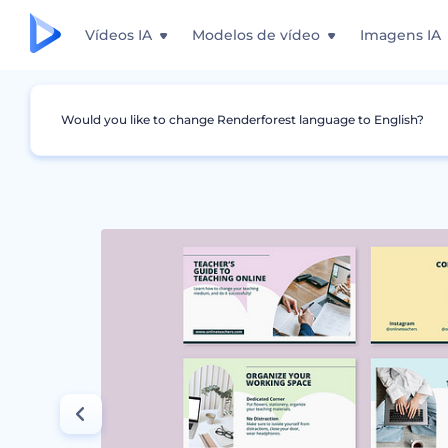
Vídeos IA
Modelos de vídeo
Imagens IA
Would you like to change Renderforest language to English?
Design Gráfico
Apresentações
Slides par