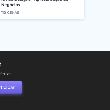
Negócios
110
CENAS
t
fertas
ticipar