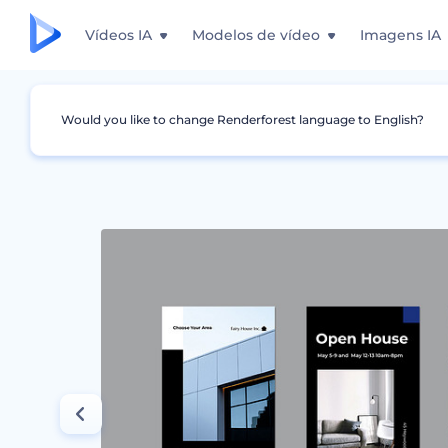
Vídeos IA
Modelos de vídeo
Imagens IA
Would you like to change Renderforest language to English?
Design Gráfico
Story do Instagram
Kit de