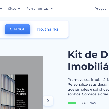
Sites
Ferramentas
Preços
No, thanks
CHANGE
 Designs para Imobiliárias
Kit de 
Imobiliá
Promova sua imobiliária
Personalize seus desig
que simples e sofisticad
sonhos. Comece a cria
18
CENAS