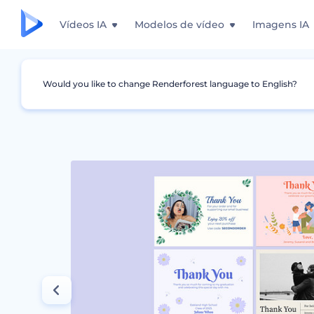
Vídeos IA
Modelos de vídeo
Imagens IA
Would you like to change Renderforest language to English?
Design Gráfico
Cartão
Templates de Cart