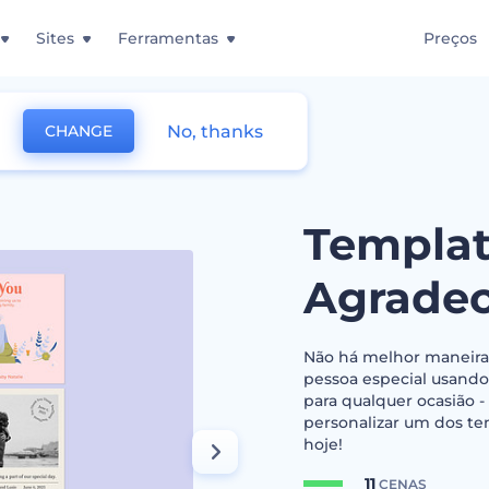
Sites
Ferramentas
Preços
No, thanks
CHANGE
ões de Agradecimento
Templat
Agrade
Não há melhor maneira
pessoa especial usando
para qualquer ocasião -
personalizar um dos te
hoje!
11
CENAS