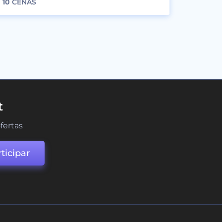
10
CENAS
t
fertas
ticipar