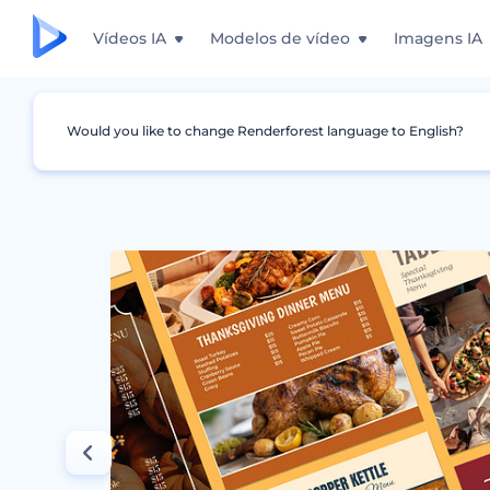
Vídeos IA
Modelos de vídeo
Imagens IA
Would you like to change Renderforest language to English?
Design Gráfico
Menu
Modelos de Cardápio