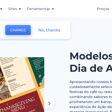
Sites
Ferramentas
Preços
No, thanks
CHANGE
 para Dia de Ação de Graças
Modelos
Dia de 
Apresentando nossos Mo
cuidadosamente seleci
festivas do café ou res
combinando sabores tr
prometendo um banquete
experiência de Ação de 
maneira inesquecível.