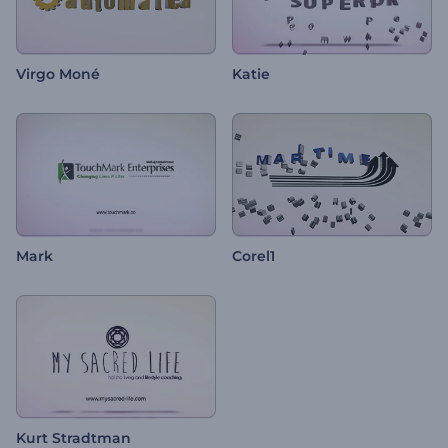
Virgo Moné
Katie
Mark
Corel1
Kurt Stradtman