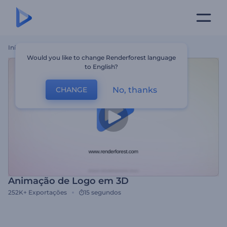
Início
Templates
Animação De Logo Em 3D
Would you like to change Renderforest language
to English?
No, thanks
CHANGE
Animação de Logo em 3D
252K+
Exportações
15 segundos