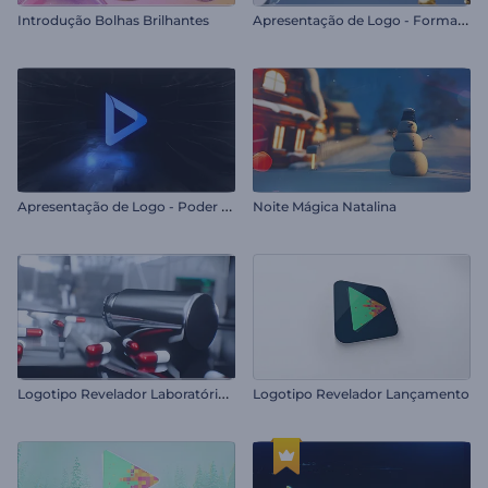
A
presentação de Logo - Formas Metálicas
Introdução Bolhas Brilhantes
A
presentação de Logo - Poder da Escuridão
Noite Mágica Natalina
L
ogotipo Revelador Laboratório Ciências
Logotipo Revelador Lançamento